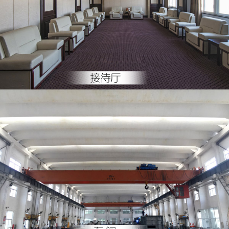
接待廳
車間