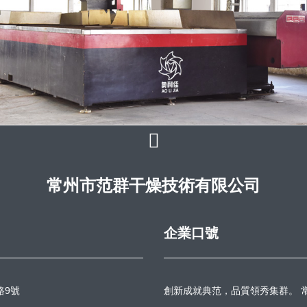
車間
常州市范群干燥技術有限公司
企業口號
路9號
創新成就典范，品質領秀集群。 