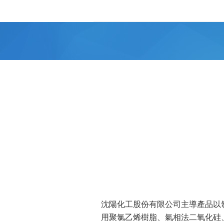
沈陽化工股份有限公司主導產品以
用聚氯乙烯樹脂、氣相法二氧化硅