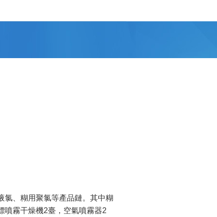
液氯、糊用聚氯等產品鏈。其中糊
噴霧干燥機2臺，空氣噴霧器2